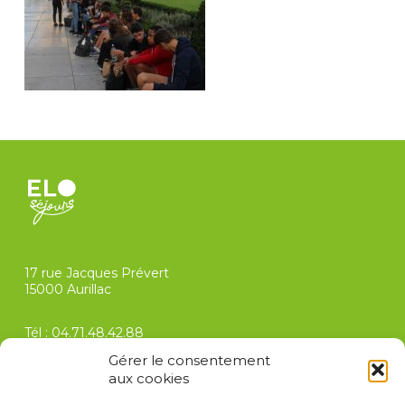
17 rue Jacques Prévert
15000 Aurillac
Tél :
04.71.48.42.88
contact@elo-sejours.com
Gérer le consentement
aux cookies
FAQ