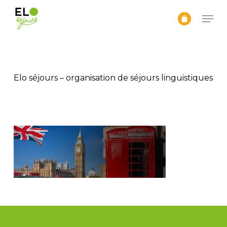
Passer
Men
au
contenu
Ferme
principal
le
menu
Elo séjours – organisation de séjours linguistiques