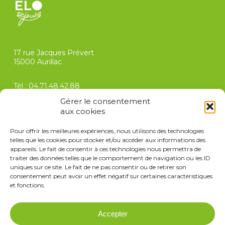
17 rue Jacques Prévert
15000 Aurillac
Tél :
04.71.48.42.88
contact@elo-sejours.com
Gérer le consentement
aux cookies
FAQ
Pour offrir les meilleures expériences, nous utilisons des technologies
Recrutement
telles que les cookies pour stocker et/ou accéder aux informations des
appareils. Le fait de consentir à ces technologies nous permettra de
Conditions générales de vente
traiter des données telles que le comportement de navigation ou les ID
Assurance annulation
uniques sur ce site. Le fait de ne pas consentir ou de retirer son
Contact
consentement peut avoir un effet négatif sur certaines caractéristiques
et fonctions.
Fiche
Accepter
d’inscription à