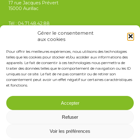
17 rue Jacques Prévert
15000 Aurillac
Tél :
04.71.48.42.88
contact@elo-sejours.com
Gérer le consentement
aux cookies
FAQ
Pour offrir les meilleures expériences, nous utilisons des technologies
Recrutement
telles que les cookies pour stocker et/ou accéder aux informations des
appareils. Le fait de consentir à ces technologies nous permettra de
Conditions générales de vente
traiter des données telles que le comportement de navigation ou les ID
Assurance annulation
uniques sur ce site. Le fait de ne pas consentir ou de retirer son
Contact
consentement peut avoir un effet négatif sur certaines caractéristiques
et fonctions.
Fiche
Accepter
d’inscription à
télécharger et à
nous retourner
Refuser
Mentions légales
-
Confidentialité
-
Cookies
- Fait avec
Voir les préférences
amour par
Numéria Communication