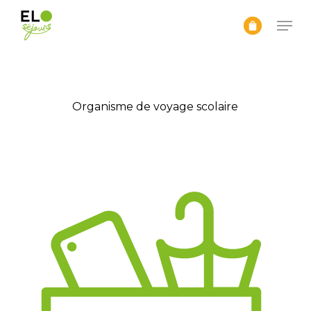
Passer
Men
au
contenu
Ferme
principal
le
menu
Organisme de voyage scolaire