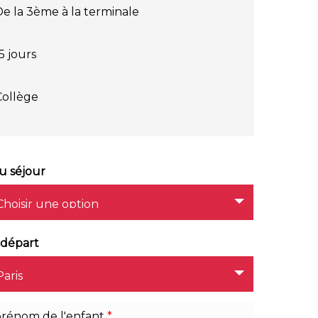
De la 3ème à la terminale
5 jours
Collège
u séjour
 départ
rénom de l'enfant
*