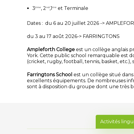
3
, 2
,1
et Terminale
ème
nd
ère
Dates : du 6 au 20 juillet 2026 -> AMPLEFO
du 3 au 17 août 2026-> FARRINGTONS
Ampleforth College
est un collège anglais p
York. Cette public school remarquable est doté
(cricket, rugby, football, tennis, basket, etc.)
Farringtons School
est un collège situé dans
excellents équipements. De nombreuses infras
sont à disposition du groupe dont une très be
Activités lingu