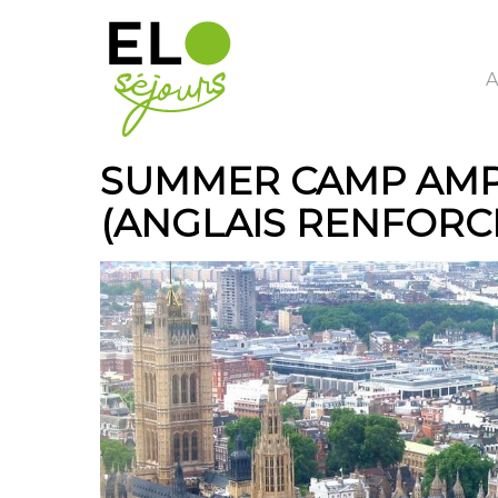
Passer
au
contenu
principal
A
SUMMER CAMP AMP
(ANGLAIS RENFORC