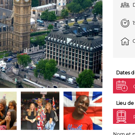
1
Dates d
Lieu de
Nom et p