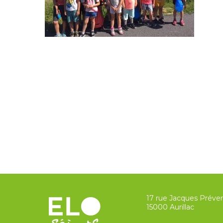
17 rue Jacques Préver
15000 Aurillac