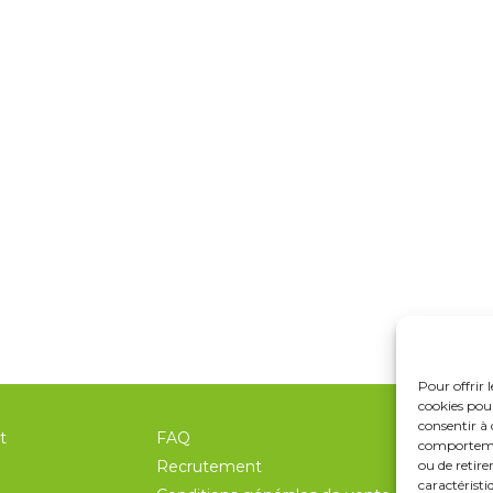
Pour offrir 
cookies pour
consentir à 
t
FAQ
F
comportement
Recrutement
ou de retire
caractéristi